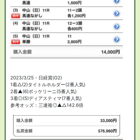
2023/3/25・日経賞(G2)
1着△(2)タイトルホルダー(2番人気)
2着▲(6)ボッケリーニ(5番人気)
3着◎(5)ディアスティマ(7番人気)
参考オッズ：三連複◎▲△142.6倍