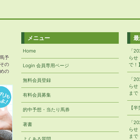
メニュー
最
Home
「2
馬予
らせ
その
で！
Login 会員専用ページ
めの
「2
無料会員登録
らせ【
まで
有料会員募集
【半
的中予想・当たり馬券
「2
著書
らせ【
まで
よくある質問