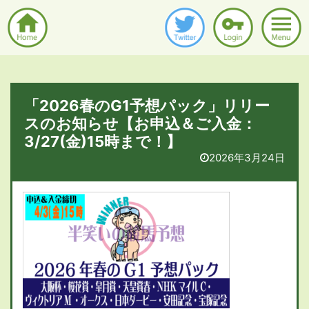
「2026春のG1予想パック」リリー
スのお知らせ【お申込＆ご入金：
3/27(金)15時まで！】
2026年3月24日