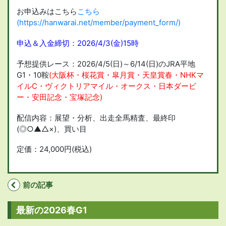
お申込みはこちら
こちら
(https://hanwarai.net/member/payment_form/)
申込＆入金締切：2026/4/3(金)15時
予想提供レース：2026/4/5(日)～6/14(日)のJRA平地
G1・10鞍
(大阪杯・桜花賞・皐月賞・天皇賞春・NHKマ
イルC・ヴィクトリアマイル・オークス・日本ダービ
ー・安田記念・宝塚記念)
配信内容：展望・分析、出走全馬精査、最終印
(◎○▲△×)、買い目
定価：24,000円(税込)
前の記事
最新の2026春G1