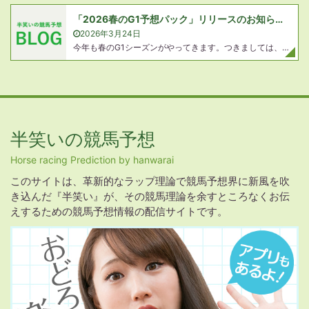
「2026春のG1予想パック」リリースのお知らせ【お申込＆ご入金：3/27(金)15時まで！】
2026年3月24日
今年も春のG1シーズンがやってきます。つきましては、ありがたいことにご好評頂いております「G1予想パック」(大阪杯～宝塚記念)を、2026年春もリリースさせて頂きます。お申し込み＆ご入金の締め切りは、今週金曜日4/3の1 […]
半笑いの競馬予想
Horse racing Prediction by hanwarai
このサイトは、革新的なラップ理論で競馬予想界に新風を吹
き込んだ『半笑い』が、その競馬理論を余すところなくお伝
えするための競馬予想情報の配信サイトです。